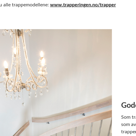
u alle trappemodellene:
www.trapperingen.no/trapper
Gode
Som tr
som avg
trappe