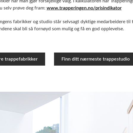
vikler når man gjør forskjellige valg. I kalkulatoren har Trapperi
u selv prøve deg fram:
www.trapperingen.no/prisindikator
ingens fabrikker og studio står selvsagt dyktige medarbeidere til
dene skal bli så fornøyd som mulig og få en god opplevelse.
re trappefabrikker
Finn ditt nærmeste trappestudio