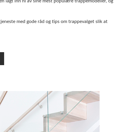
ngen lagt inn ni av sine mest populære trappemodeller, og
 tjeneste med gode råd og tips om trappevalget slik at