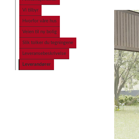
Vi tilbyr
Hvorfor våre hus
Veien til ny bolig
Slik tolker du tegningene
Leveransebeskrivelse
Leverandører