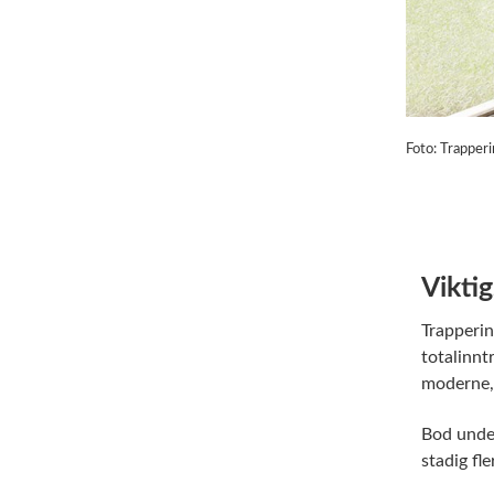
Foto: Trapper
Vikti
Trapperin
totalinntr
moderne, t
Bod under
stadig fle