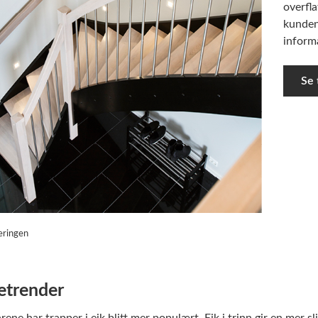
overfla
kundene
inform
Se 
eringen
etrender
årene har trapper i eik blitt mer populært. Eik i trinn gir en mer 