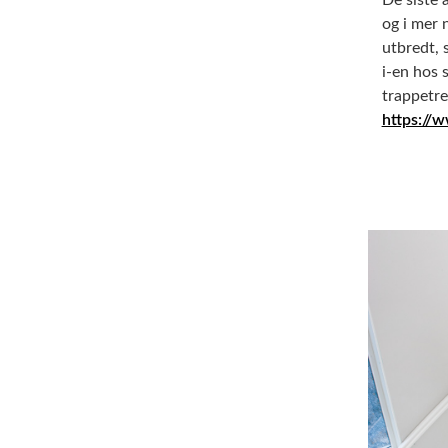
og i mer 
utbredt, 
i-en hos 
trappetr
https://