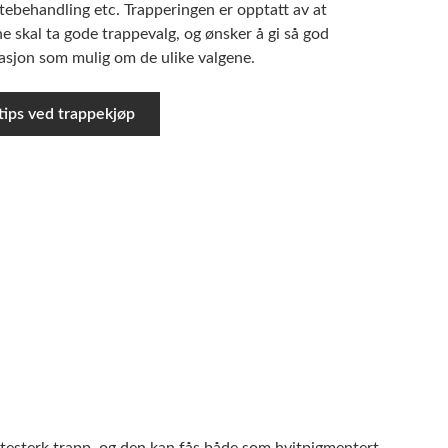
tebehandling etc. Trapperingen er opptatt av at
 skal ta gode trappevalg, og ønsker å gi så god
asjon som mulig om de ulike valgene.
tips ved trappekjøp
slitesterk trapp, og den kan fås både som hvitpigmentert