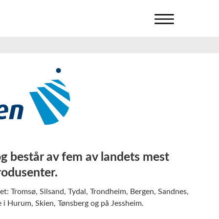
V
i
s
n
a
v
i
g
a
s
j
o
n
og består av fem av landets mest
rodusenter.
et: Tromsø, Silsand, Tydal, Trondheim, Bergen, Sandnes,
 i Hurum, Skien, Tønsberg og på Jessheim.