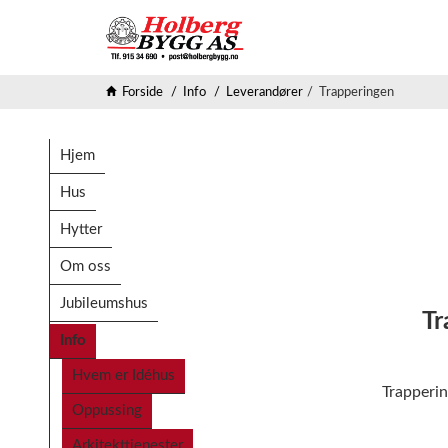
Forside
Info
Leverandører
Trapperingen
Hjem
Hus
Hytter
Om oss
Jubileumshus
Tr
Info
Hvem er Idéhus
‍Trapperi
Oppussing
Arkitekttjenester