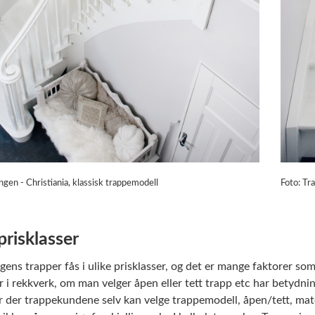
ngen - Christiania, klassisk trappemodell
Foto: Tr
prisklasser
gens trapper fås i ulike prisklasser, og det er mange faktorer som 
r i rekkverk, om man velger åpen eller tett trapp etc har betyd
r der trappekundene selv kan velge trappemodell, åpen/tett, mater