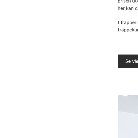
prisen ut
her kan d
I Trapper
trappekun
Se vå