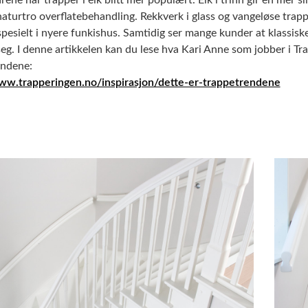
naturtro overflatebehandling. Rekkverk i glass og vangeløse tra
spesielt i nyere funkishus. Samtidig ser mange kunder at klassisk
seg. I denne artikkelen kan du lese hva Kari Anne som jobber i Tr
endene:
www.trapperingen.no/inspirasjon/dette-er-trappetrendene