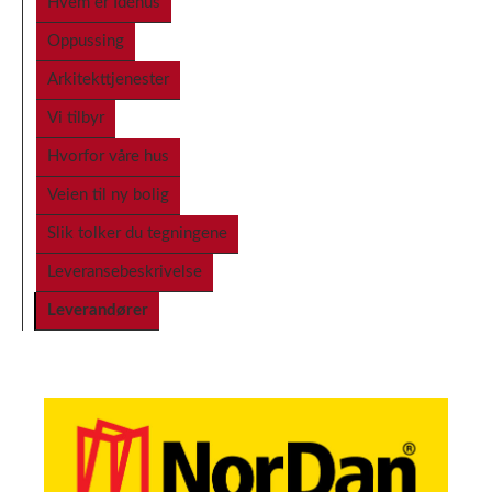
Hvem er Idéhus
Oppussing
Arkitekttjenester
Vi tilbyr
Hvorfor våre hus
Veien til ny bolig
Slik tolker du tegningene
Leveransebeskrivelse
Leverandører