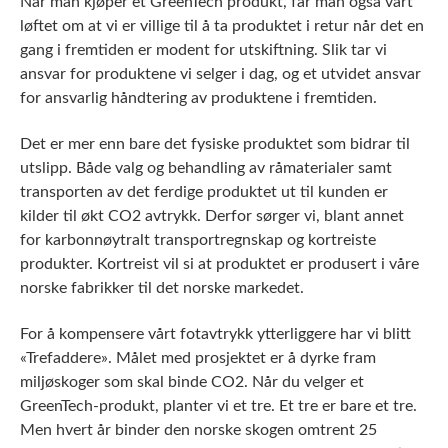
Når man kjøper et GreenTech produkt, får man også vårt
løftet om at vi er villige til å ta produktet i retur når det en
gang i fremtiden er modent for utskiftning. Slik tar vi
ansvar for produktene vi selger i dag, og et utvidet ansvar
for ansvarlig håndtering av produktene i fremtiden.
Det er mer enn bare det fysiske produktet som bidrar til
utslipp. Både valg og behandling av råmaterialer samt
transporten av det ferdige produktet ut til kunden er
kilder til økt CO2 avtrykk. Derfor sørger vi, blant annet
for karbonnøytralt transportregnskap og kortreiste
produkter. Kortreist vil si at produktet er produsert i våre
norske fabrikker til det norske markedet.
For å kompensere vårt fotavtrykk ytterliggere har vi blitt
«Trefaddere». Målet med prosjektet er å dyrke fram
miljøskoger som skal binde CO2. Når du velger et
GreenTech-produkt, planter vi et tre. Et tre er bare et tre.
Men hvert år binder den norske skogen omtrent 25