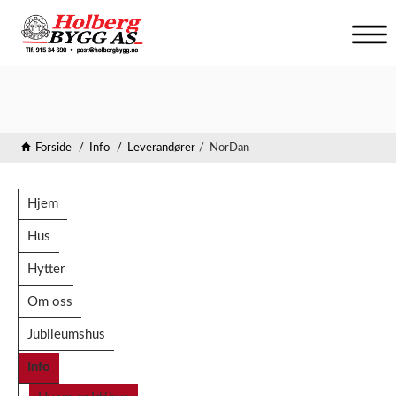
V
i
s
n
a
v
Forside
Info
Leverandører
NorDan
i
g
a
Hjem
s
j
Hus
o
Hytter
n
Om oss
Jubileumshus
Info