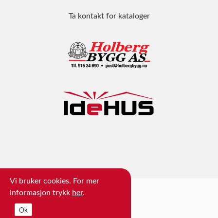
Ta kontakt for kataloger
Vi bruker cookies. For mer
informasjon trykk
her
.
Ok