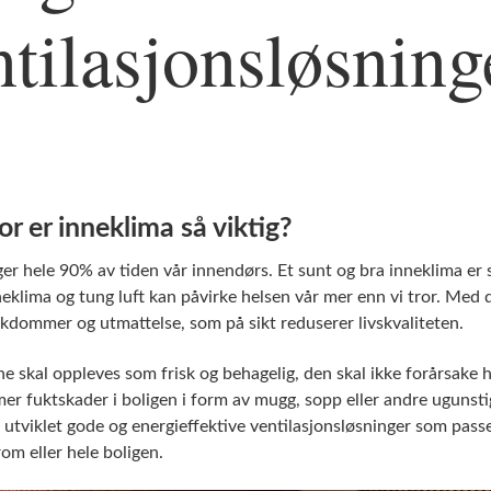
ntilasjonsløsning
r er inneklima så viktig?
nger hele 90% av tiden vår innendørs. Et sunt og bra inneklima er s
neklima og tung luft kan påvirke helsen vår mer enn vi tror. Med d
ykdommer og utmattelse, som på sikt reduserer livskvaliteten.
ne skal oppleves som frisk og behagelig, den skal ikke forårsake 
r fuktskader i boligen i form av mugg, sopp eller andre ugunst
r utviklet gode og energieffektive ventilasjonsløsninger som passer
rom eller hele boligen.