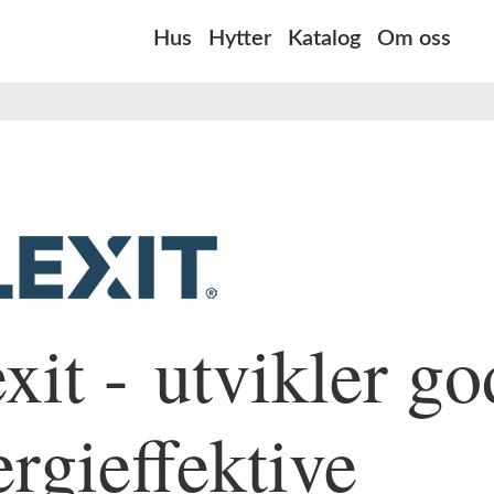
Hus
Hytter
Katalog
Om oss
xit - utvikler g
ergieffektive