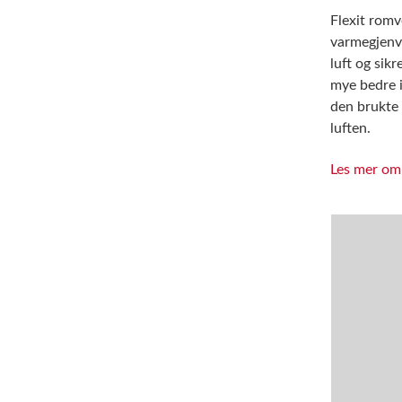
Flexit romv
varmegjenvi
luft og sikr
mye bedre i
den brukte 
luften.
Les mer om 