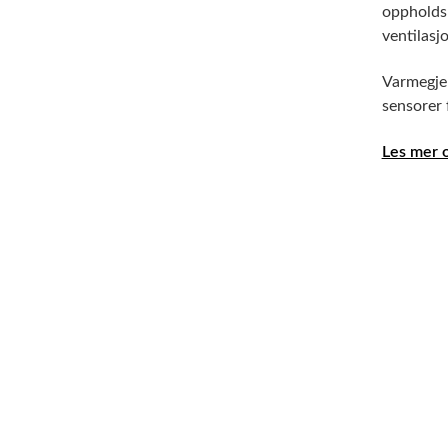
oppholdsr
ventilasj
Varmegjen
sensorer 
Les mer o