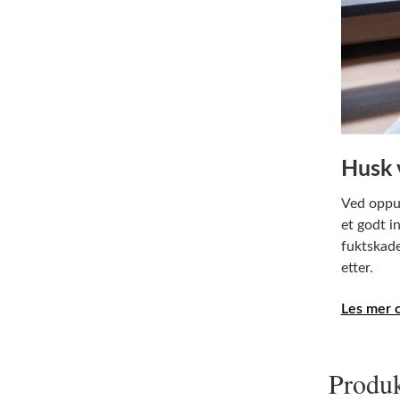
Husk 
Ved oppus
et godt i
fuktskade
etter.
Les mer o
Produk