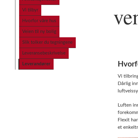
ve
Vi tilbyr
Hvorfor våre hus
Veien til ny bolig
Slik tolker du tegningene
Leveransebeskrivelse
Hvorfo
Leverandører
Vi tilbri
Dårlig in
luftveiss
Luften in
forekomme
Flexit ha
et enkelt