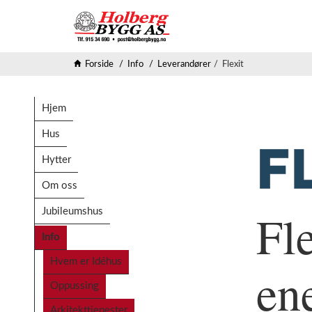
Forside
Info
Leverandører
Flexit
Hjem
Hus
Hytter
Om oss
Fle
Jubileumshus
Info
Hvem er Idéhus
en
Oppussing
Arkitekttjenester